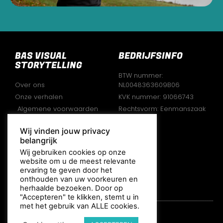
BAS VISUAL
BEDRIJFSINFO
STORYTELLING
BTW nummer:
Over ons
NL0048363609B06
Onze verhalen
KVK nummer: 91066743
Algemene voorwaarden
Rechtsvorm: Eenmanszaak
Disclaimer
Wij vinden jouw privacy
Privacy verklaring
belangrijk
VOLG ONS
Wij gebruiken cookies op onze
website om u de meest relevante
ervaring te geven door het
onthouden van uw voorkeuren en
herhaalde bezoeken. Door op
"Accepteren" te klikken, stemt u in
met het gebruik van ALLE cookies.
© All rights