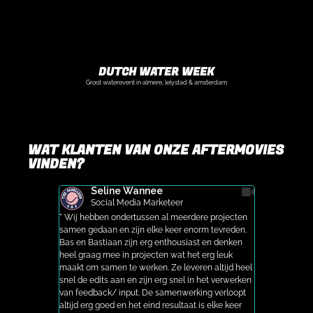
DUTCH WATER WEEK
Groot waterevent in almere, lelystad & amsterdam
WAT KLANTEN VAN ONZE AFTERMOVIES
VINDEN?
Seline Wannee
Jan
Social Media Marketeer
Proj
ons meerdere
" Wij hebben ondertussen al meerdere projecten
"De opgeleve
rd. Voor
samen gedaan en zijn elke keer enorm tevreden.
zoals we hoo
olftoernooi
Bas en Bastiaan zijn erg enthousiast en denken
wensen en Ba
ival
heel graag mee in projecten wat het erg leuk
feedback. De
rie en
maakt om samen te werken. Ze leveren altijd heel
Daarnaast zi
en sponsoren
snel de edits aan en zijn erg snel in het verwerken
gezellig, zek
. Wij zullen
van feedback/ input. De samenwerking verloopt
hebben wij vo
ken van BAS."
altijd erg goed en het eind resultaat is elke keer
maken door B