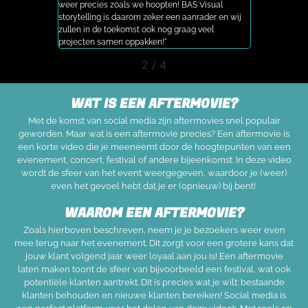
weer precies zoals we hoopten! BAS Visual
zeker gebruik
storytelling is daarom zeker een aanrader en wij
zullen in de toekomst ook nog graag veel
projecten samen oppakken!"
2
/
4
WAT IS EEN AFTERMOVIE?
Met de komst van
social
media zijn
aftermovies
snel populair
geworden. Maar wat is een
aftermovie
precies? Een
aftermovie
is
een korte video die je meeneemt door de hoogtepunten van een
evenement, concert, festival of andere bijeenkomst. In deze video
wordt de sfeer van het event weergegeven, waardoor je
(
weer
)
even het gevoel hebt dat je er
(
opnieuw
)
bij bent!
WAAROM EEN AFTERMOVIE?
Zoals hierboven beschreven, neem je je bezoekers weer even
mee terug naar het evenement. Dit zorgt voor een grotere kans dat
jouw klant volgend jaar weer loyaal aan jou is! Een aftermovie
laten maken toont de sfeer van bijvoorbeeld een festival, wat ook
potentiële klanten aantrekt. Dit is precies wat je wilt: bestaande
klanten behouden en nieuwe klanten bereiken! Social media is