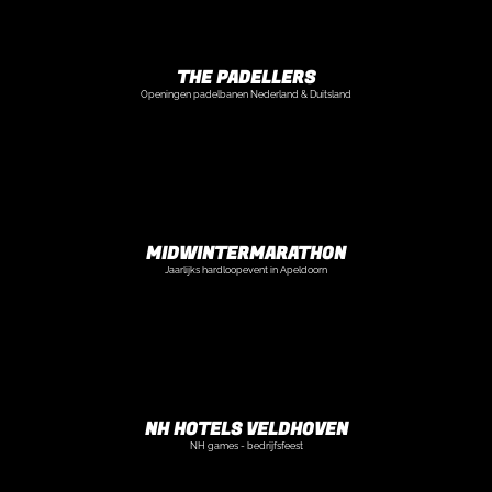
THE PADELLERS
Openingen padelbanen Nederland & Duitsland
MIDWINTERMARATHON
Jaarlijks hardloopevent in Apeldoorn
NH HOTELS VELDHOVEN
NH games - bedrijfsfeest