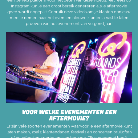
een perfect platform voor het delen van deze video’s. Met reels op
Instagram kun je een groot bereik genereren als je aftermovie
goed wordt opgepikt. Gebruik deze video’s om je klanten opnieuw
mee te nemen naar het event en nieuwe klanten alvast te laten
proeven van het evenement van volgend jaar!
VOOR WELKE EVENEMENTEN EEN
AFTERMOVIE?
Er zijn vele soorten evenementen waarvoor je een aftermovie kunt
laten maken, zoals; klantendagen, festivals en concerten,bruiloften
of privéfeesten, sportevents en beurzen. Elk evenement heeft