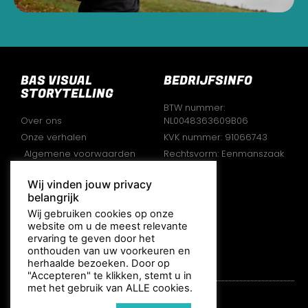
BAS VISUAL
BEDRIJFSINFO
STORYTELLING
BTW nummer:
Over ons
NL0048363609B06
Onze verhalen
KVK nummer: 91066743
Algemene voorwaarden
Rechtsvorm: Eenmanszaak
Disclaimer
Wij vinden jouw privacy
Privacy verklaring
belangrijk
VOLG ONS
Wij gebruiken cookies op onze
website om u de meest relevante
ervaring te geven door het
onthouden van uw voorkeuren en
herhaalde bezoeken. Door op
"Accepteren" te klikken, stemt u in
met het gebruik van ALLE cookies.