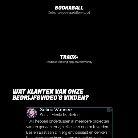
BOOKABALL
Online reserveringsplatform sport
TRACX+
Hardlooptracking app en community
WAT KLANTEN VAN ONZE
BEDRIJFSVIDEO'S VINDEN?
Seline Wannee
Jan
Social Media Marketeer
Proj
nde proces
" Wij hebben ondertussen al meerdere projecten
"De opgeleve
visual
samen gedaan en zijn elke keer enorm tevreden.
zoals we hoo
video’s zijn
Bas en Bastiaan zijn erg enthousiast en denken
wensen en Ba