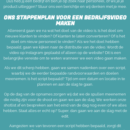
Dus heb jij een bedrijf en ben je op zoek naar personeel, of wil je je
product uitleggen? Stuur ons een berichtje en wij denken met je mee.
ONS STAPPENPLAN VOOR EEN BEDRIJFSVIDEO
MAKEN
Allereerst gaan we na wat het doel van de video is. Is het doel om
nieuwe klanten te vinden? Of klanten te laten converteren? Of is het
doel om nieuw personeel te vinden? Als we het doel hebben
bepaald, gaan we kijken naar de distributie van de video. Wordt de
video op Instagram geplaatst of alleen op de website? Dit is een
belangrijke vereiste om te weten wanneer we een video gaan maken.
Als we dit scherp hebben, gaan we samen nadenken over een script,
waarbij we de eerder bepaalde randvoorwaarden en doelen
meenemen. Is het script bepaald? Tijd om een datum en locatie in te
plannen en aan de slag te gaan.
Op de dag van de opnames zorgen wij dat we de spullen meenemen
die nodig zijn voor de shoot en gaan we aan de slag. We werken onze
shotlist af en bespreken aan het eind van de dag nog even of we alles
hebben. Staat alles er echt op? Super, dan gaan we aan de slag met de
edit.
Aangezien we van tevoren een script hebben bepaald, zorgt dit