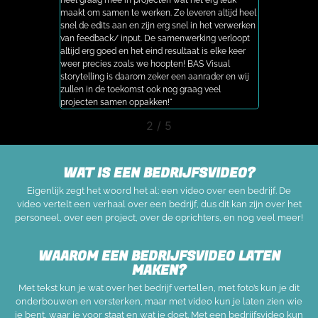
onsense
heel graag mee in projecten wat het erg leuk
feedback. De
e werken!
maakt om samen te werken. Ze leveren altijd heel
Daarnaast zi
ocial media
snel de edits aan en zijn erg snel in het verwerken
gezellig, zek
eedback over
van feedback/ input. De samenwerking verloopt
hebben wij vo
menwerking
altijd erg goed en het eind resultaat is elke keer
maken door B
tandaard 1-
weer precies zoals we hoopten! BAS Visual
zeker gebruik
t willen
storytelling is daarom zeker een aanrader en wij
zullen in de toekomst ook nog graag veel
projecten samen oppakken!"
2
/
5
WAT IS EEN BEDRIJFSVIDEO?
Eigenlijk zegt het woord het al: een video over een bedrijf. De
video vertelt een verhaal over een bedrijf, dus dit kan zijn over het
personeel, over een project, over de oprichters, en nog veel meer!
WAAROM EEN BEDRIJFSVIDEO LATEN
MAKEN?
Met tekst kun je wat over het bedrijf vertellen, met foto’s kun je dit
onderbouwen en versterken, maar met video kun je laten zien wie
je bent, waar je voor staat en wat je doet. Met een bedrijfsvideo kun