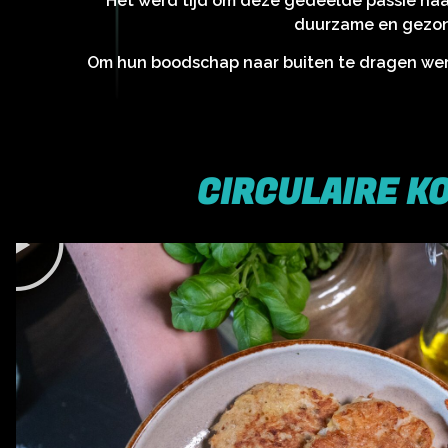
Het werd tijd om deze gedeelde passie naar
duurzame en gezon
Om hun boodschap naar buiten te dragen werd 
CIRCULAIRE K