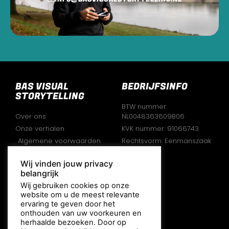
BAS VISUAL
BEDRIJFSINFO
STORYTELLING
BTW nummer:
Over ons
NL0048363609B06
Onze verhalen
KVK nummer: 91066743
Algemene voorwaarden
Rechtsvorm: Eenmanszaak
Disclaimer
Wij vinden jouw privacy
Privacy verklaring
belangrijk
VOLG ONS
Wij gebruiken cookies op onze
website om u de meest relevante
ervaring te geven door het
onthouden van uw voorkeuren en
herhaalde bezoeken. Door op