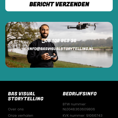
BERICHT VERZENDEN
06 108 968 36
INFO@BASVISUALSTORYTELLING.NL
BAS VISUAL
BEDRIJFSINFO
STORYTELLING
BTW nummer:
Over ons
NL0048363609B06
Onze verhalen
KVK nummer: 91066743