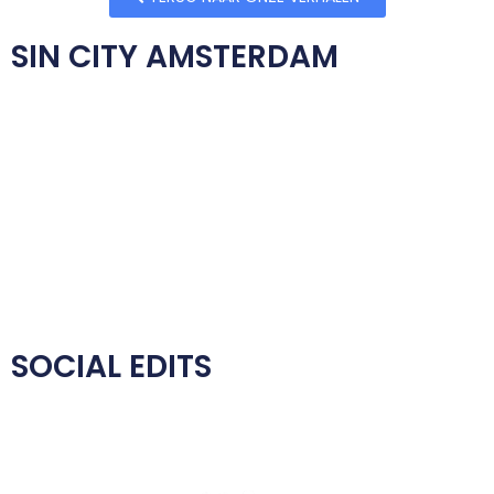
SIN CITY AMSTERDAM
Voor de Amsterdamse Boksschool Sin City zijn we aan de slag
gegaan om shorts te maken voor hun sociale kanalen.
Waar hun basis ligt bij het geven van boks & kickbokstraining
komt hier natuurlijk veel meer bij kijken. Wie wil (kick)boksen
moet fit zijn, dus er wordt ook cardio- en krachttraining
gedaan bij Sin City. Wij werden gevraagd om social edits te
maken van deze vette boksschool!
Check hieronder wat we gemaakt hebben.
SOCIAL EDITS